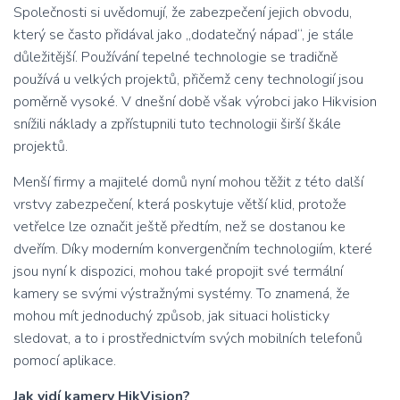
Společnosti si uvědomují, že zabezpečení jejich obvodu,
který se často přidával jako „dodatečný nápad“, je stále
důležitější. Používání tepelné technologie se tradičně
používá u velkých projektů, přičemž ceny technologií jsou
poměrně vysoké. V dnešní době však výrobci jako Hikvision
snížili náklady a zpřístupnili tuto technologii širší škále
projektů.
Menší firmy a majitelé domů nyní mohou těžit z této další
vrstvy zabezpečení, která poskytuje větší klid, protože
vetřelce lze označit ještě předtím, než se dostanou ke
dveřím. Díky moderním konvergenčním technologiím, které
jsou nyní k dispozici, mohou také propojit své termální
kamery se svými výstražnými systémy. To znamená, že
mohou mít jednoduchý způsob, jak situaci holisticky
sledovat, a to i prostřednictvím svých mobilních telefonů
pomocí aplikace.
Jak vidí kamery HikVision?