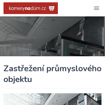
T
O
G
G
L
E
N
A
V
I
G
A
Zastřežení průmyslového
T
I
O
objektu
N