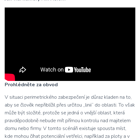
Prohlédněte za obvod
V situaci perimetrického zabezpečení je důraz kladen na to,
aby se člověk nepřiblížil přes určitou „linii“ do oblasti. To však
může být složité, protože se jedná o vnější oblast, která
pravděpodobně nebude mít přímou kontrolu nad majitelem
domu nebo firmy. V tomto scénáři existuje spousta míst,
kde mohou číhat potenciální vetřelci, například za ploty a v