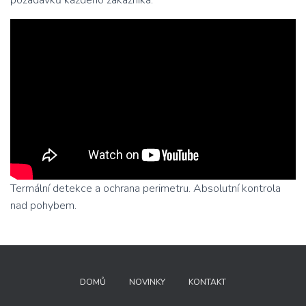
požadavků každého zákazníka.
Termální detekce a ochrana perimetru. Absolutní kontrola
nad pohybem.
DOMŮ
NOVINKY
KONTAKT