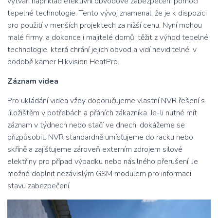
vytváří například efektivní obvodové zabezpečení pomocí
tepelné technologie. Tento vývoj znamenal, že je k dispozici
pro použití v menších projektech za nižší cenu. Nyní mohou
malé firmy, a dokonce i majitelé domů, těžit z výhod tepelné
technologie, která chrání jejich obvod a vidí neviditelné, v
podobě kamer Hikvision HeatPro.
Záznam videa
Pro ukládání videa vždy doporučujeme vlastní NVR řešení s
úložištěm v potřebách a přáních zákazníka. Je-li nutné mít
záznam v týdnech nebo stačí ve dnech, dokážeme se
přizpůsobit. NVR standardně umísťujeme do racku nebo
skříně a zajišťujeme zároveň externím zdrojem silové
elektřiny pro případ výpadku nebo násilného přerušení. Je
možné doplnit nezávislým GSM modulem pro informaci
stavu zabezpečení.