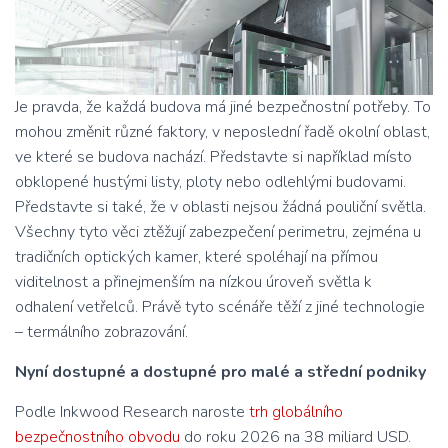
Je pravda, že každá budova má jiné bezpečnostní potřeby. To
mohou změnit různé faktory, v neposlední řadě okolní oblast,
ve které se budova nachází. Představte si například místo
obklopené hustými listy, ploty nebo odlehlými budovami.
Představte si také, že v oblasti nejsou žádná pouliční světla.
Všechny tyto věci ztěžují zabezpečení perimetru, zejména u
tradičních optických kamer, které spoléhají na přímou
viditelnost a přinejmenším na nízkou úroveň světla k
odhalení vetřelců. Právě tyto scénáře těží z jiné technologie
– termálního zobrazování.
Nyní dostupné a dostupné pro malé a střední podniky
Podle Inkwood Research naroste
trh globálního
bezpečnostního obvodu
do roku 2026 na 38 miliard USD.